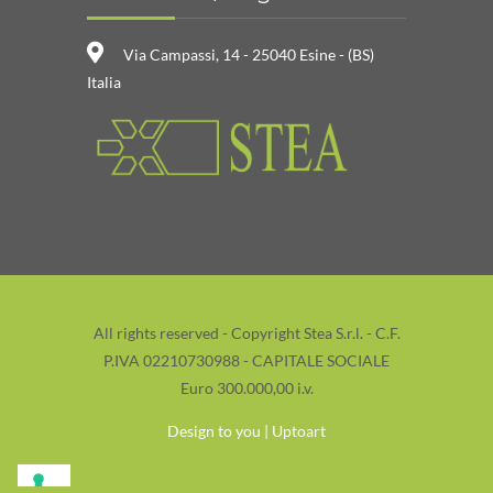
Via Campassi, 14 - 25040 Esine - (BS)
Italia
All rights reserved - Copyright Stea S.r.l. - C.F.
P.IVA 02210730988 - CAPITALE SOCIALE
Euro 300.000,00 i.v.
Design to you | Uptoart